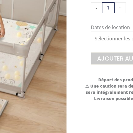
quantité
-
+
de
Parc
Dates de location
enfant
AJOUTER AU
Départ des produ
⚠ Une caution sera de
sera intégralement re
Livraison possib