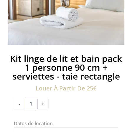
Kit linge de lit et bain pack
1 personne 90 cm +
serviettes - taie rectangle
Louer À Partir De 25€
quantité
-
+
de
Kit
Dates de location
linge
de