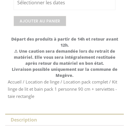
lit
et
bain
AJOUTER AU PANIER
pack
1
Départ des produits à partir de 14h et retour avant
personne
12h.
90
⚠ Une caution sera demandée lors du retrait de
cm
matériel. Elle vous sera intégralement restituée
après retour du matériel en bon état.
+
Livraison possible uniquement sur la commune de
serviettes
Megève.
-
Accueil
/
Location de linge
/
Location pack complet
/ Kit
taie
linge de lit et bain pack 1 personne 90 cm + serviettes -
rectangle
taie rectangle
Description