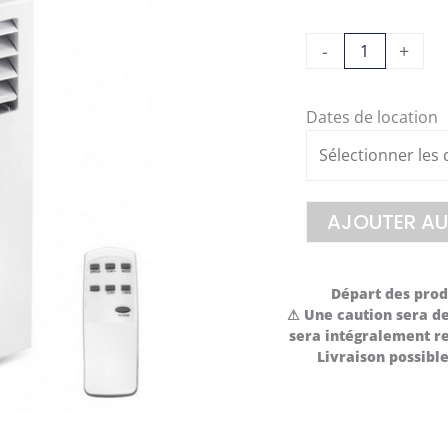
quantité
-
+
de
Climatiseur
Dates de location
AJOUTER AU
Départ des produ
⚠ Une caution sera de
sera intégralement re
Livraison possib