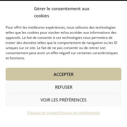
Gérer le consentement aux
cookies
Pour offrir les meilleures expériences, nous utilisons des technologies
telles que les cookies pour stocker et/ou accéder aux informations des
appareils. Le fait de consentir à ces technologies nous permettra de
traiter des données telles que le comportement de navigation ou les ID
uniques sur ce site. Le fait de ne pas consentir ou de retirer son
consentement peut avoir un effet négatif sur certaines caractéristiques
Intendance et Entretien
et fonctions.
Location linge et matériels
Service Para-Hôteliers
ACCEPTER
Autres Services
A Propos
REFUSER
VOIR LES PRÉFÉRENCES
Copyright © La Stella Megève
Politique de cookies
Politique de confidentialité
EN
FR