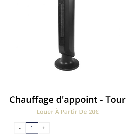
Chauffage d'appoint - Tour
Louer À Partir De 20€
quantité
-
+
de