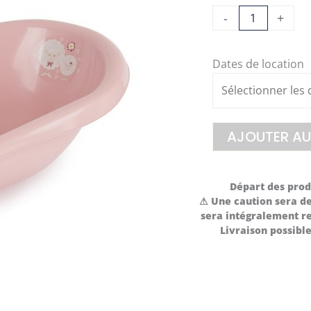
quantité
-
+
de
Baignoire
Dates de location
bébé
AJOUTER AU
Départ des produ
⚠ Une caution sera de
sera intégralement re
Livraison possib