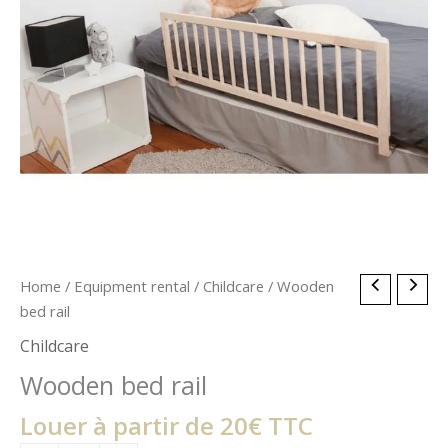
Wooden
Home
/
Equipment rental
/
Childcare
/ Wooden
bed
bed rail
rail
Childcare
quantity
Wooden bed rail
Louer à partir de 20€ TTC