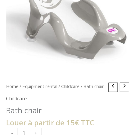
Bath
Home
/
Equipment rental
/
Childcare
/ Bath chair
chair
Childcare
quantity
Bath chair
Louer à partir de 15€ TTC
-
+