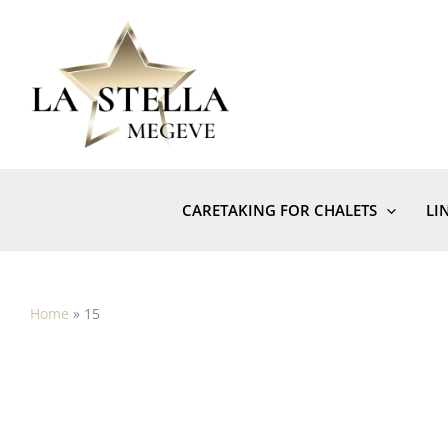
Skip
to
content
CARETAKING FOR CHALETS
LI
Home
»
15