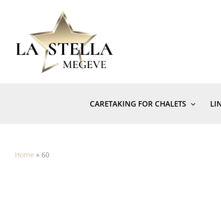
Skip
to
content
CARETAKING FOR CHALETS
LI
Home
»
60