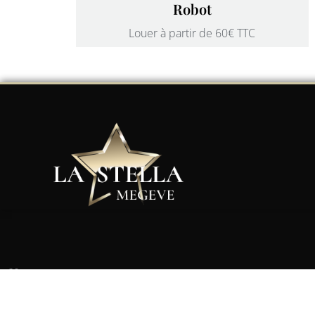
Robot
Louer à partir de 60€ TTC
60