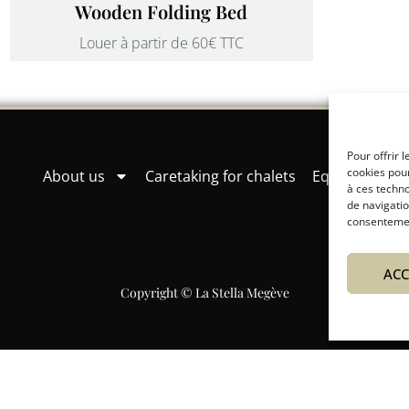
Wooden Folding Bed
Louer à partir de 60€ TTC
Pour offrir 
cookies pour
About us
Caretaking for chalets
Equipment hi
à ces techn
de navigatio
consentement
ACC
Copyright © La Stella Megève
EN
FR