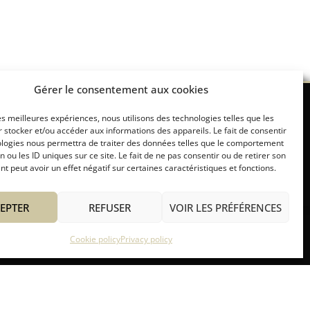
Gérer le consentement aux cookies
les meilleures expériences, nous utilisons des technologies telles que les
 stocker et/ou accéder aux informations des appareils. Le fait de consentir
re
Concierge service
Other Services
ologies nous permettra de traiter des données telles que le comportement
n ou les ID uniques sur ce site. Le fait de ne pas consentir ou de retirer son
 peut avoir un effet négatif sur certaines caractéristiques et fonctions.
EPTER
REFUSER
VOIR LES PRÉFÉRENCES
Cookie policy
Privacy policy