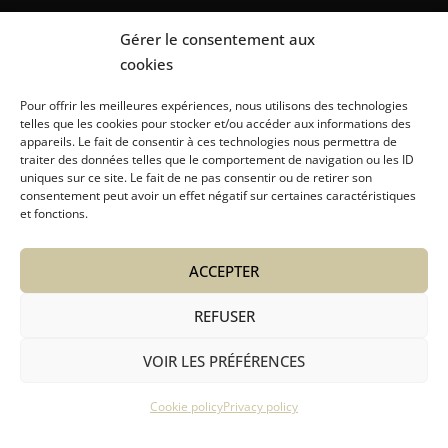
Gérer le consentement aux
cookies
Pour offrir les meilleures expériences, nous utilisons des technologies
telles que les cookies pour stocker et/ou accéder aux informations des
appareils. Le fait de consentir à ces technologies nous permettra de
traiter des données telles que le comportement de navigation ou les ID
About us
Caretaking for chalets
uniques sur ce site. Le fait de ne pas consentir ou de retirer son
consentement peut avoir un effet négatif sur certaines caractéristiques
et fonctions.
Equipment hire
Concierge service
Other Services
ACCEPTER
REFUSER
Copyright © La Stella Megève
VOIR LES PRÉFÉRENCES
Cookie policy
Privacy policy
5