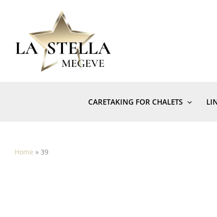
Skip
to
content
CARETAKING FOR CHALETS
LI
Home
»
39