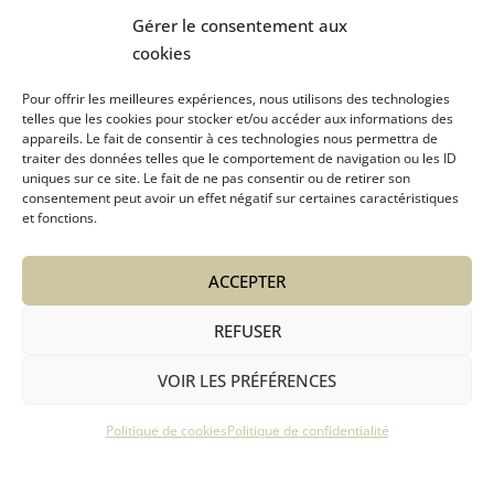
Gérer le consentement aux
cookies
Pour offrir les meilleures expériences, nous utilisons des technologies
telles que les cookies pour stocker et/ou accéder aux informations des
appareils. Le fait de consentir à ces technologies nous permettra de
traiter des données telles que le comportement de navigation ou les ID
uniques sur ce site. Le fait de ne pas consentir ou de retirer son
consentement peut avoir un effet négatif sur certaines caractéristiques
Intendance et Entretien
et fonctions.
Location linge et matériels
Service Para-Hôteliers
ACCEPTER
Autres Services
A Propos
REFUSER
VOIR LES PRÉFÉRENCES
Copyright © La Stella Megève
Politique de cookies
Politique de confidentialité
EN
FR